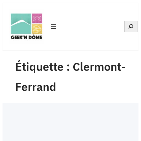
Aller
au
contenu
Rechercher
Étiquette :
Clermont-
Ferrand